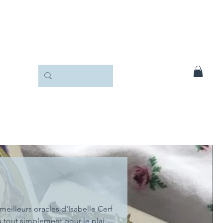
eilleurs oracles d'Isabelle Cerf
tout simplement pour le plaisir,