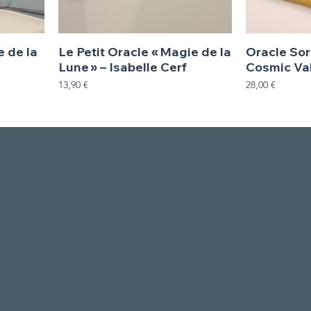
e de la
Le Petit Oracle « Magie de la
Oracle Sor
Lune » – Isabelle Cerf
Cosmic Val
Prix
Prix
13,90 €
28,00 €