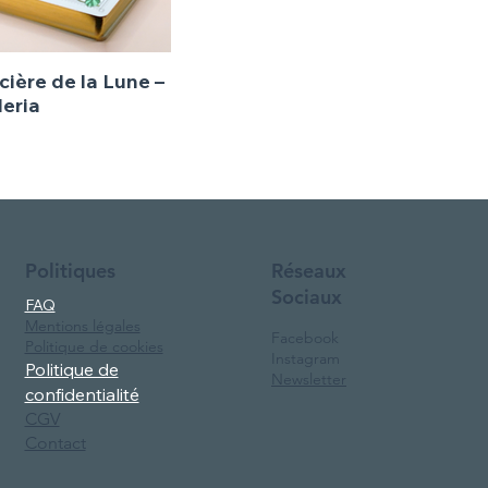
cière de la Lune –
eria
Réseaux
Politiques
Sociaux
FAQ
Mentions légales
Facebook
Politique de cookies
Instagram
Politique de
Newsletter
confidentialité
CGV
Contact