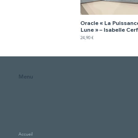
Oracle « La Puissanc
Lune » – Isabelle Cerf
Prix
24,90 €
Menu
Accueil