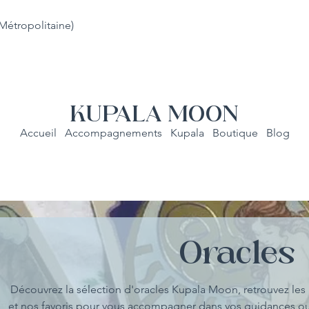
Métropolitaine)
KUPALA MOON
Accueil
Accompagnements
Kupala
Boutique
Blog
Oracles
Découvrez la sélection d'oracles Kupala Moon, retrouvez les m
et nos favoris pour vous accompagner dans vos guidances ou 