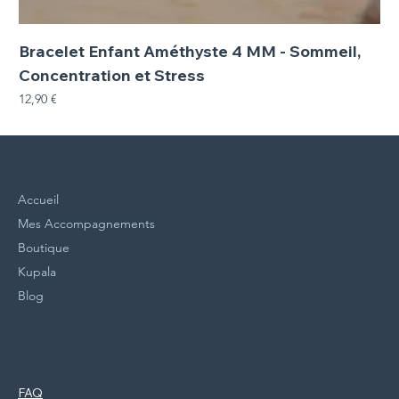
Bracelet Enfant Améthyste 4 MM - Sommeil,
Concentration et Stress
Prix
12,90 €
Menu
Accueil
Mes Accompagnements
Boutique
Kupala
Blog
Politiques
Réseaux Sociaux
FAQ