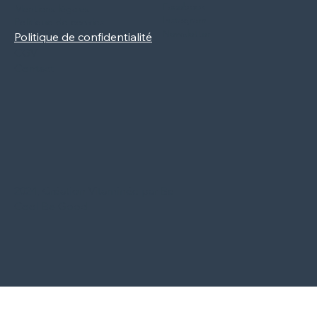
Facebook
Mentions légales
Instagram
Politique de cookies
Newsletter
Politique de confidentialité
CGV
Contact
2024, Création Vitaminée par Be
Cool Be Good