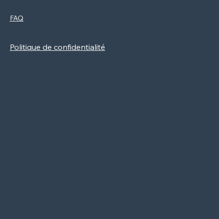
Politiques
Réseaux Sociaux
FAQ
Facebook
Mentions légales
Instagram
Politique de cookies
Newsletter
Politique de confidentialité
CGV
Contact
2024, Création Vitaminée par Be
Cool Be Good