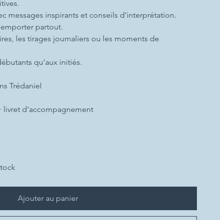
itives.
avec messages inspirants et conseils d’interprétation.
 emporter partout.
aires, les tirages journaliers ou les moments de
ébutants qu’aux initiés.
ons Trédaniel
 + livret d’accompagnement
stock
Ajouter au panier