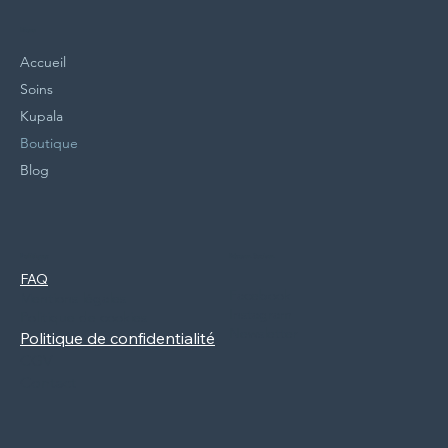
Menu
Accueil
Soins
Kupala
Boutique
Blog
Politiques
Réseaux Sociaux
FAQ
Facebook
Mentions légales
Instagram
Politique de cookies
Newsletter
Politique de confidentialité
CGV
Contact