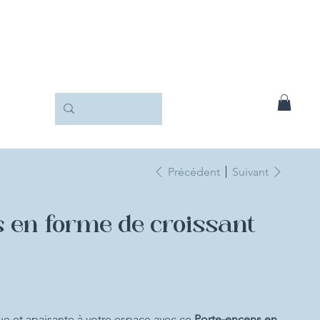
Précédent
Suivant
 en forme de croissant
e et apaisante à votre espace avec ce
Porte-encens en