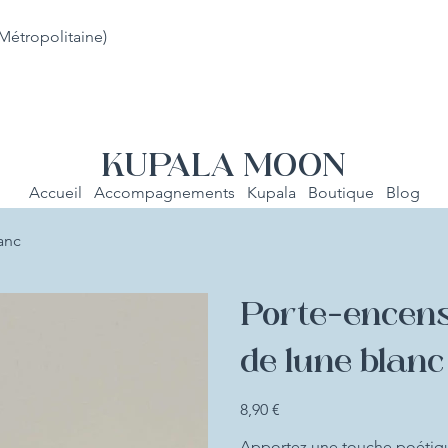
Métropolitaine)
KUPALA MOON
Accueil
Accompagnements
Kupala
Boutique
Blog
anc
Porte-encens
de lune blanc
Prix
8,90 €
Apportez une touche poétiqu