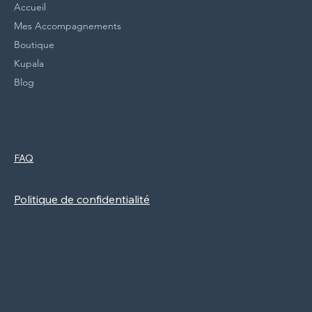
Accueil
Mes Accompagnements
Boutique
Kupala
Blog
Politiques
Réseaux Sociaux
FAQ
Facebook
Mentions légales
Instagram
Politique de cookies
Newsletter
Politique de confidentialité
CGV
Contact