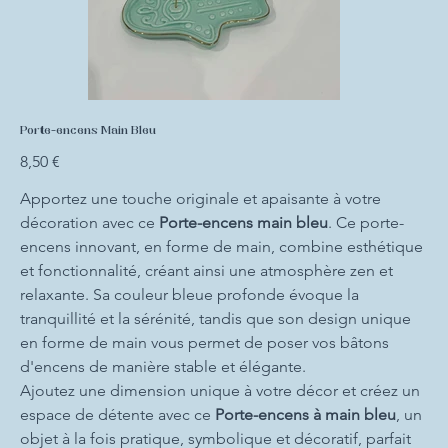
Porte-encens Main Bleu
Prix
8,50 €
Apportez une touche originale et apaisante à votre
décoration avec ce
Porte-encens main bleu
. Ce porte-
encens innovant, en forme de main, combine esthétique
et fonctionnalité, créant ainsi une atmosphère zen et
relaxante. Sa couleur bleue profonde évoque la
tranquillité et la sérénité, tandis que son design unique
en forme de main vous permet de poser vos bâtons
d'encens de manière stable et élégante.
Ajoutez une dimension unique à votre décor et créez un
espace de détente avec ce
Porte-encens à main bleu
, un
objet à la fois pratique, symbolique et décoratif, parfait