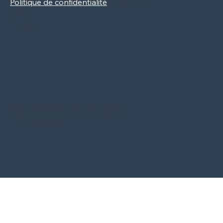
Politique de confidentialité
CGV
Contact
2024, Création Vitaminée par Be
Cool Be Good