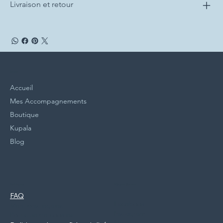
Livraison et retour
Menu
Accueil
Mes Accompagnements
Boutique
Kupala
Blog
Politiques
Réseaux Sociaux
FAQ
Facebook
Mentions légales
Instagram
Politique de cookies
Newsletter