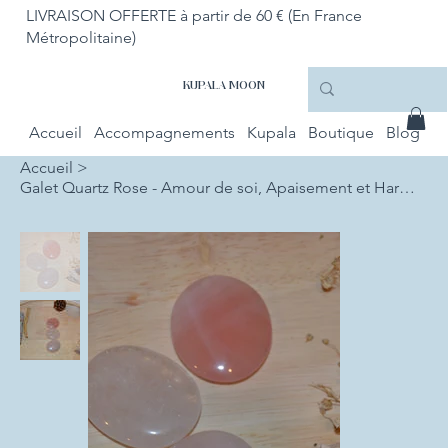
LIVRAISON OFFERTE à partir de 60 € (En France
Métropolitaine)
KUPALA MOON
Accueil
Accompagnements
Kupala
Boutique
Blog
Accueil
>
Galet Quartz Rose - Amour de soi, Apaisement et Harmonie