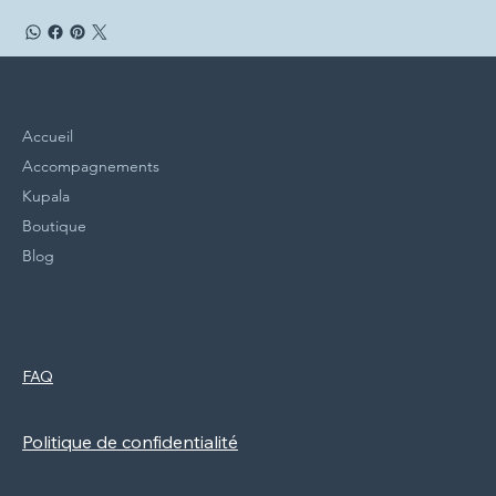
Menu
Accueil
Accompagnements
Kupala
Boutique
Blog
Politiques
Réseaux Sociaux
FAQ
Facebook
Mentions légales
Instagram
Politique de cookies
Newsletter
Politique de confidentialité
CGV
Contact