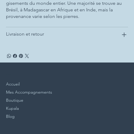
gisements du monde entier. Une majorité se trouve au
Brésil, à Madagascar en Afrique et en Inde, mais la
provenance varie selon les pierres.
Livraison et retour
Menu
Accueil
Mes Accompagnements
Boutique
Kupala
Blog