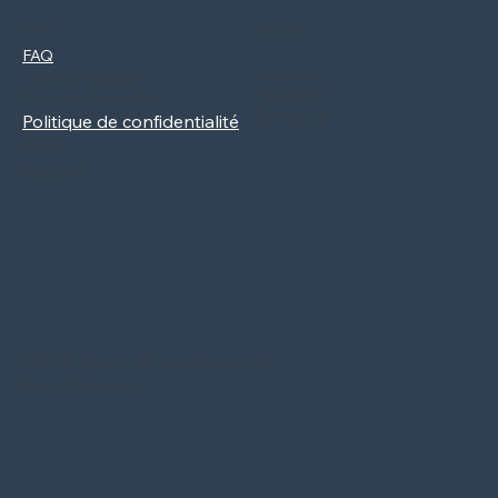
Politiques
Réseaux Sociaux
FAQ
Facebook
Mentions légales
Instagram
Politique de cookies
Newsletter
Politique de confidentialité
CGV
Contact
2024, Création Vitaminée par Be
Cool Be Good