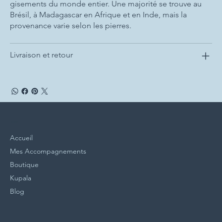
gisements du monde entier. Une majorité se trouve au
Brésil, à Madagascar en Afrique et en Inde, mais la
provenance varie selon les pierres.
Livraison et retour
Menu
Accueil
Mes Accompagnements
Boutique
Kupala
Blog