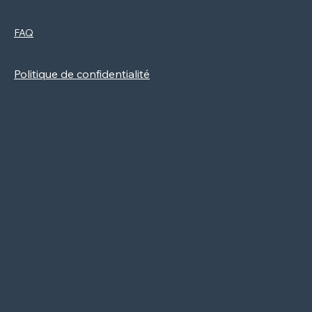
Politiques
Réseaux Sociaux
FAQ
Facebook
Mentions légales
Instagram
Politique de cookies
Newsletter
Politique de confidentialité
CGV
Contact
2024, Création Vitaminée par Be
Cool Be Good