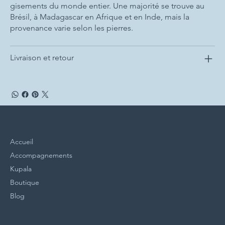
gisements du monde entier. Une majorité se trouve au
Brésil, à Madagascar en Afrique et en Inde, mais la
provenance varie selon les pierres.
Livraison et retour
Menu
Accueil
Accompagnements
Kupala
Boutique
Blog