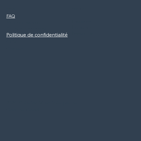
Politiques
Réseaux Sociaux
FAQ
Facebook
Mentions légales
Instagram
Politique de cookies
Newsletter
Politique de confidentialité
CGV
Contact
2024, Création Vitaminée par Be
Cool Be Good