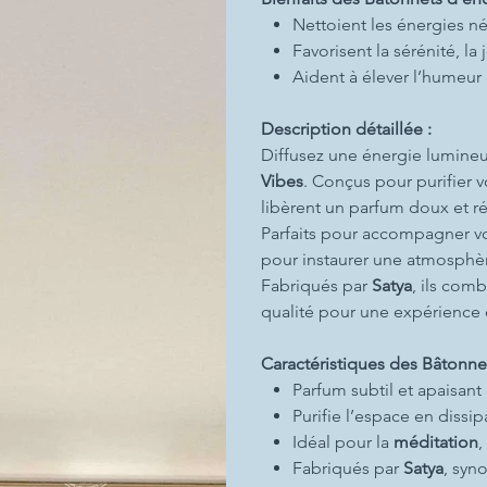
Nettoient les énergies nég
Favorisent la sérénité, la
Aident à élever l’humeur e
Description détaillée :
Diffusez une énergie lumineu
Vibes
. Conçus pour purifier v
libèrent un parfum doux et ré
Parfaits pour accompagner vos
pour instaurer une atmosphè
Fabriqués par
Satya
, ils comb
qualité pour une expérience 
Caractéristiques des Bâtonnet
Parfum subtil et apaisan
Purifie l’espace en dissip
Idéal pour la
méditation
,
Fabriqués par
Satya
, syn