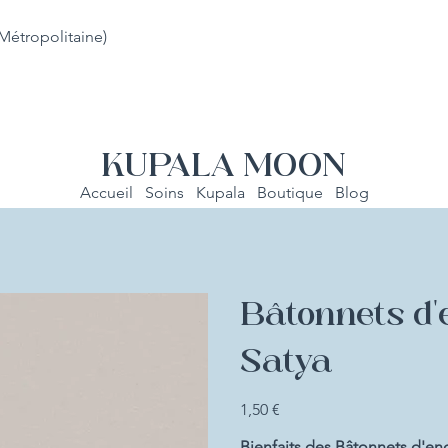
Métropolitaine)
KUPALA MOON
Accueil
Soins
Kupala
Boutique
Blog
Bâtonnets d'
Satya
Prix
1,50 €
Bienfaits des Bâtonnets d'enc