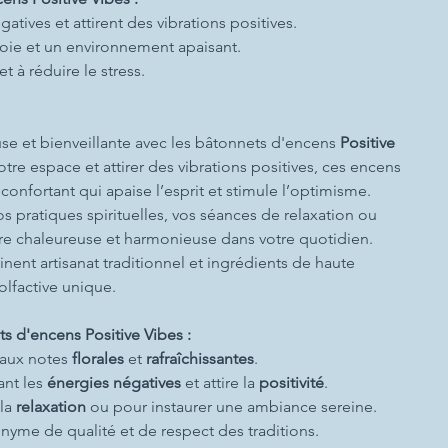
atives et attirent des vibrations positives.
 joie et un environnement apaisant.
t à réduire le stress.
se et bienveillante avec les bâtonnets d'encens
Positive
otre espace et attirer des vibrations positives, ces encens
confortant qui apaise l’esprit et stimule l’optimisme.
 pratiques spirituelles, vos séances de relaxation ou
re chaleureuse et harmonieuse dans votre quotidien.
inent artisanat traditionnel et ingrédients de haute
olfactive unique.
s d'encens Positive Vibes :
t aux notes
florales
et
rafraîchissantes
.
ant les
énergies négatives
et attire la
positivité
.
 la
relaxation
ou pour instaurer une ambiance sereine.
onyme de qualité et de respect des traditions.