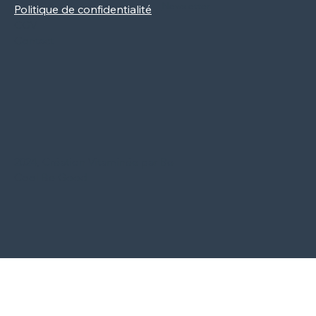
Newsletter
Politique de confidentialité
CGV
Contact
2024, Création Vitaminée par Be
Cool Be Good