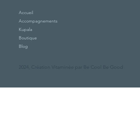
Accueil
Accompagnements
Kupala
Boutique
Blog
2024, Création Vitaminée par Be Cool Be Good