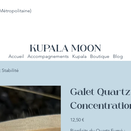
Métropolitaine)
KUPALA MOON
Accueil
Accompagnements
Kupala
Boutique
Blog
Stabilité
Galet Quartz
Concentration
Prix
12,50 €
Bienfaits du Quartz Fumé :