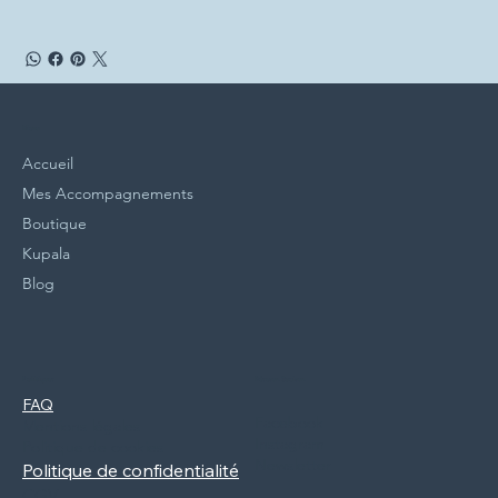
Menu
Accueil
Mes Accompagnements
Boutique
Kupala
Blog
Politiques
Réseaux Sociaux
FAQ
Facebook
Mentions légales
Instagram
Politique de cookies
Newsletter
Politique de confidentialité
CGV