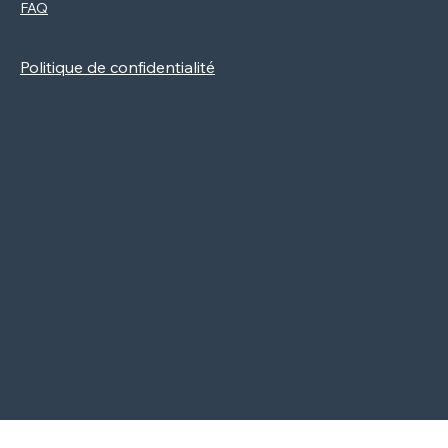
FAQ
Facebook
Mentions légales
Instagram
Politique de cookies
Newsletter
Politique de confidentialité
CGV
Contact
2024, Création Vitaminée par Be
Cool Be Good