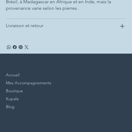
Brésil, à Madagascar en Afrique et en Inde, mais la
provenance varie selon les pierres.
Livraison et retour
Menu
Accueil
Mes Accompagnements
Boutique
Kupala
Blog
Politiques
Réseaux Sociaux