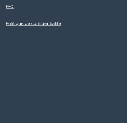
FAQ
Facebook
Mentions légales
Instagram
Politique de cookies
Newsletter
Politique de confidentialité
CGV
Contact
2024, Création Vitaminée par Be
Cool Be Good