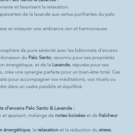
nnante et favorisent la relaxation.
apaisantes de la lavande aux vertus purifiantes du palo
tress et instaurer une ambiance zen et harmonieuse.
mosphère de pure sérénité avec les bâtonnets d'encens
ombinaison du
Palo Santo
, reconnu pour ses propriétés
ion énergétique, et de la
Lavande
, réputée pour ses
s, crée une synergie parfaite pour un bien-être total. Ces
aits pour accompagner vos méditations, vos rituels ou
e dans un cadre paisible et équilibré.
ts d'encens Palo Santo & Lavande :
 et apaisant, mélange de
notes boisées
et de
fraîcheur
on énergétique
, la
relaxation
et la réduction du
stress
.