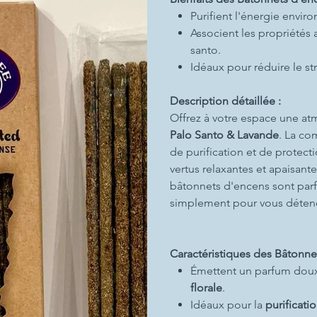
Purifient l'énergie enviro
Associent les propriétés 
santo.
Idéaux pour réduire le s
Description détaillée :
Offrez à votre espace une at
Palo Santo & Lavande
. La c
de purification et de protect
vertus relaxantes et apaisante
bâtonnets d'encens sont parf
simplement pour vous détendr
Caractéristiques des Bâtonne
Émettent un parfum doux
florale
.
Idéaux pour la
purificati