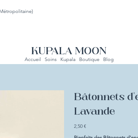
Métropolitaine)
KUPALA MOON
Accueil
Soins
Kupala
Boutique
Blog
Bâtonnets d'
Lavande
Prix
2,50 €
Bienfaits des Bâtonnets d'en