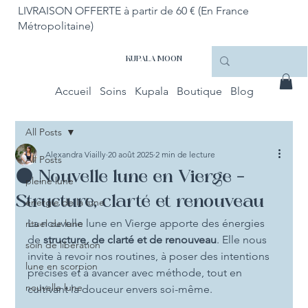
LIVRAISON OFFERTE à partir de 60 € (En France
Métropolitaine)
KUPALA MOON
Accueil
Soins
Kupala
Boutique
Blog
All Posts
Alexandra Viailly
20 août 2025
2 min de lecture
All Posts
🌑 Nouvelle lune en Vierge -
pleine lune
Structure, clarté et renouveau
energie de la lune
La nouvelle lune en Vierge apporte des énergies 
rituel de lune
de 
structure, de clarté et de renouveau
. Elle nous 
soin de libération
invite à revoir nos routines, à poser des intentions 
lune en scorpion
précises et à avancer avec méthode, tout en 
nouvelle lune
cultivant la douceur envers soi-même.