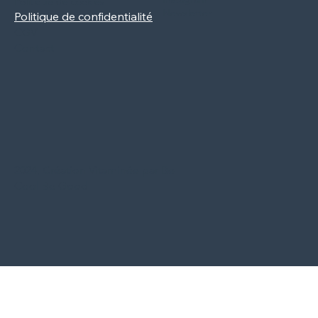
Politique de cookies
Newsletter
Politique de confidentialité
CGV
Contact
2024, Création Vitaminée par Be
Cool Be Good