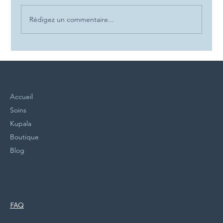
Rédigez un commentaire...
Pourquoi faire un rituel de lune ? 🌙✨
Menu
Accueil
Soins
Kupala
Boutique
Blog
Politiques
Réseaux Sociaux
FAQ
Facebook
Mentions légales
Instagram