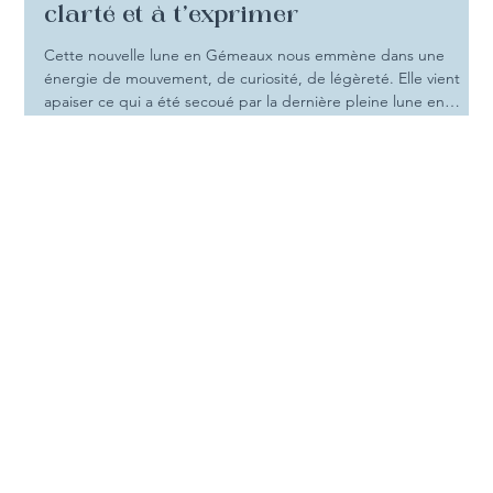
vent de légèreté qui t’invite à plus de
clarté et à t’exprimer
Cette nouvelle lune en Gémeaux nous emmène dans une
énergie de mouvement, de curiosité, de légèreté. Elle vient
apaiser ce qui a été secoué par la dernière pleine lune en
Scorpion, pour ouvrir un espace plus lumineux, plus libre, plus
fluide. C’est une invitation à penser autrement, à élargir ta
vision, à t’exprimer… et à te reconnecter à ce qui t’inspire
profondément
Menu
Accueil
Mes Accompagnements
Boutique
Kupala
Blog