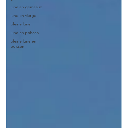
lune en gémeaux
lune en vierge
pleine lune
lune en poisson
pleine lune en
poisson