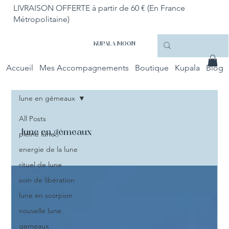
LIVRAISON OFFERTE à partir de 60 € (En France
Métropolitaine)
KUPALA MOON
Accueil
Mes Accompagnements
Boutique
Kupala
Blog
lune en gémeaux
All Posts
lune en gémeaux
pleine lune
energie de la lune
rituel de lune
soin de libération
lune en scorpion
nouvelle lune
gemeaux